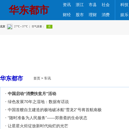
资讯
浙江
市县
社会
科技
华东都市
财经
股市
理财
消费
娱乐
华东都市
首页
>
车讯
中国启动“消费扶贫月”活动
绿色发展70年之湿地：数据有话说
中国首艘自主建造的极地破冰船“雪龙2”号将首航南极
“随时准备为人民服务”——郑善斋的生命状态
让星星火炬绽放新时代灿烂的光芒