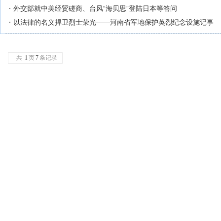
外交部就中美经贸磋商、台风“海贝思”登陆日本等答问
以法律的名义捍卫烈士荣光——河南省军地保护英烈纪念设施记事
共
1
页
7
条记录