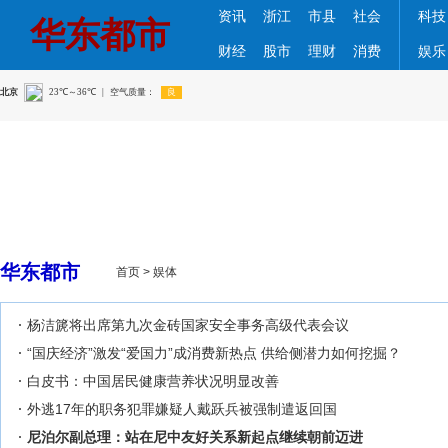
资讯
浙江
市县
社会
科技
华东都市
财经
股市
理财
消费
娱乐
华东都市
首页
>
娱体
杨洁篪将出席第九次金砖国家安全事务高级代表会议
“国庆经济”激发“爱国力”成消费新热点 供给侧潜力如何挖掘？
白皮书：中国居民健康营养状况明显改善
外逃17年的职务犯罪嫌疑人戴跃兵被强制遣返回国
尼泊尔副总理：站在尼中友好关系新起点继续朝前迈进