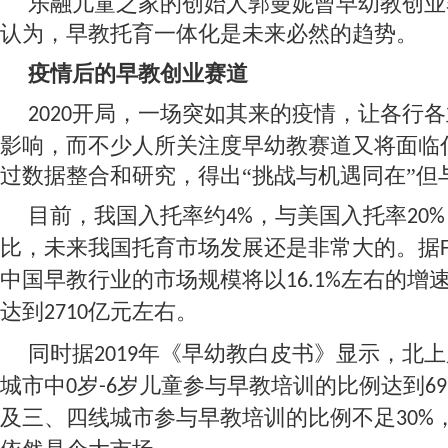
乐融儿童之家的创始人郭曼妮曾早幼教创业
认为，早教托育一体化是未来必然的趋势。
疫情后的早教创业赛道
开局，一场突如其来的疫情，让各行各
2020
影响，而不少人所关注度早幼教赛道又将面临
过数据整合和研究，得出“挑战与机遇同在”但
目前，我国入托率约
，与美国入托率
4%
20%
比，未来我国托育市场发展还是非常大的。据
中国早教行业的市场规模将以
左右的增
16.1%
达到
亿元左右。
2710
同时据
年《早幼教白皮书》显示，北上
2019
城市中
岁
岁儿童参与早教培训的比例达到
0
-6
69
及三、四线城市参与早教培训的比例不足
30%