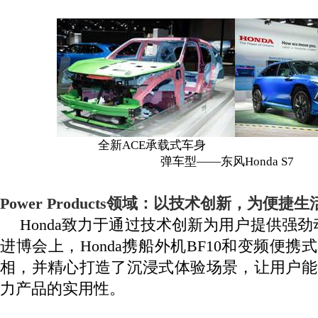
全新
ACE
承载式车身
Hon
弹车型——东风
Honda S7
Power Products
领域：以技术创新，为便捷生
Honda
致力于通过技术创新为用户提供强劲
进博会上，
Honda
携船外机
BF10
和变频便携式
相，并精心打造了沉浸式体验场景，让用户能
力产品的实用性。