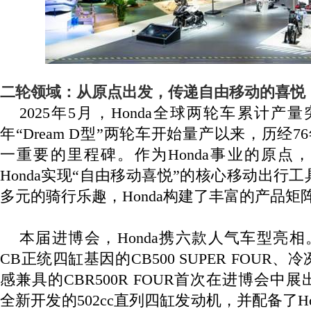
二轮领域：从原点出发，传递自由移动的喜悦
2025
年
5
月，
Honda
全球两轮车累计产量
年“
Dream D
型”两轮车开始量产以来，历经
76
一重要的里程碑。作为
Honda
事业的原点，
Honda
实现“自由移动喜悦”的核心移动出行工
多元的骑行乐趣，
Honda
构建了丰富的产品矩
本届进博会，
Honda
携六款人气车型亮相
CB
正统四缸基因的
CB500 SUPER FOUR
、冷
感兼具的
CBR500R FOUR
首次在进博会中展
全新开发的
502cc
直列四缸发动机，并配备了
H