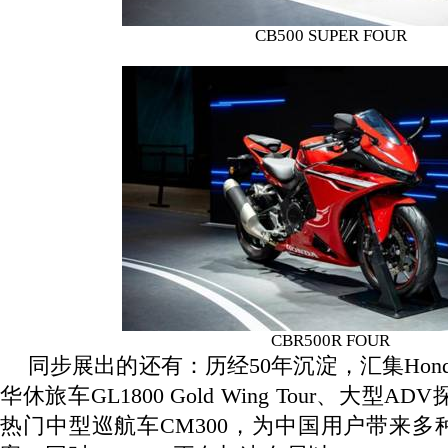
CB500 SUPER FOUR
CBR500R FOUR
同步展出的还有：历经
50
年沉淀，汇集
Hon
华休旅车
GL1800 Gold Wing Tour
、大型
ADV
热门中型巡航车
CM300
，为中国用户带来多