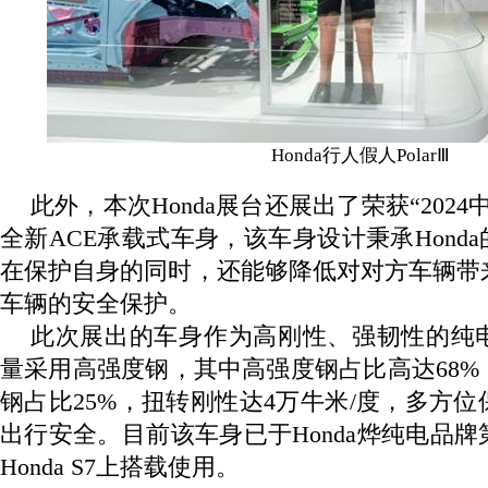
Honda
行人假人
Polar
Ⅲ
此外，本次
Honda
展台还展出了荣获“
2024
全新
ACE
承载式车身，该车身设计秉承
Honda
在保护自身的同时，还能够降低对对方车辆带
车辆的安全保护。
此次展出的车身作为高刚性、强韧性的纯
量采用高强度钢，其中高强度钢占比高达
68%
钢占比
25%
，扭转刚性达
4
万牛米
/
度，多方位
出行安全。目前该车身已于
Honda
烨纯电品牌
Honda S7
上搭载使用。